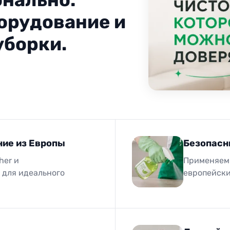
орудование и
уборки.
ие из Европы
Безопасн
her и
Применяем 
 для идеального
европейски