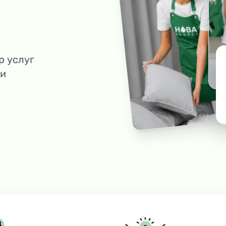
р услуг
 и