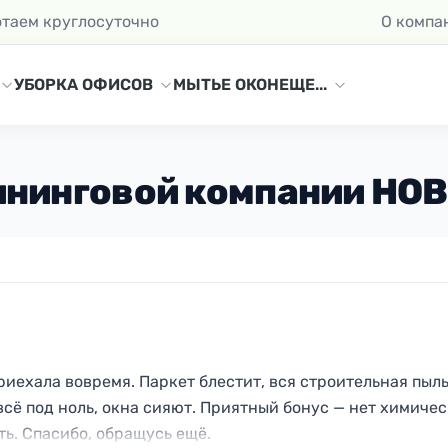
отаем круглосуточно
О компа
УБОРКА ОФИСОВ
МЫТЬЕ ОКОН
ЕЩЕ...
ининговой компании НО
риехала вовремя. Паркет блестит, вся строительная пыл
всё под ноль, окна сияют. Приятный бонус — нет химичес
ть. Спасибо, обращусь ещё.