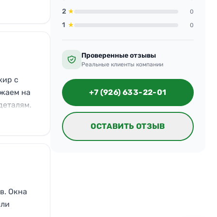
2
★
0
1
★
0
Проверенные отзывы
Реальные клиенты компании
жир с
зжаем на
+7 (926) 633-22-01
деталям.
ОСТАВИТЬ ОТЗЫВ
в. Окна
ыли