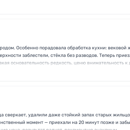
ородом. Особенно порадовала обработка кухни: вековой 
ерхности заблестели, стёкла без разводов. Теперь прие
акая основательность редкость, ценю внимательность к 
да сверкает, удалили даже стойкий запах старых жильцо
динственный момент — приехали на 20 минут позже и заб
ение цена-результат радует, рекомендую знакомым.