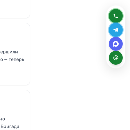
овершили
во — теперь
но
 Бригада