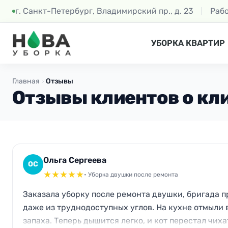
г. Санкт-Петербург, Владимирский пр., д. 23
Раб
УБОРКА КВАРТИР
Главная
Отзывы
Отзывы клиентов о кл
Ольга Сергеева
ОС
★
★
★
★
★
• Уборка двушки после ремонта
Заказала уборку после ремонта двушки, бригада п
даже из труднодоступных углов. На кухне отмыли 
запаха. Теперь дышится легко, и кот перестал чиха