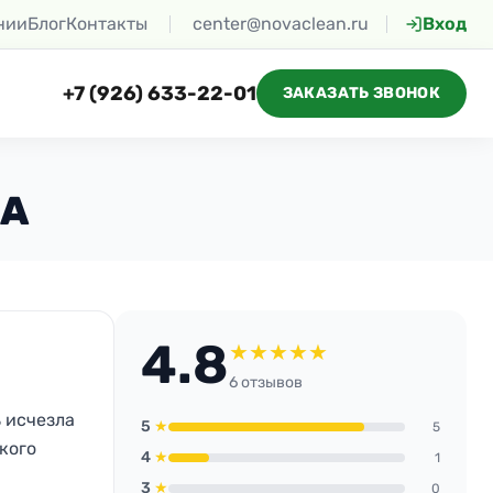
нии
Блог
Контакты
center@novaclean.ru
Вход
+7 (926) 633-22-01
ЗАКАЗАТЬ ЗВОНОК
ВА
4.8
★
★
★
★
★
6 отзывов
ь исчезла
5
★
5
кого
4
★
1
3
★
0