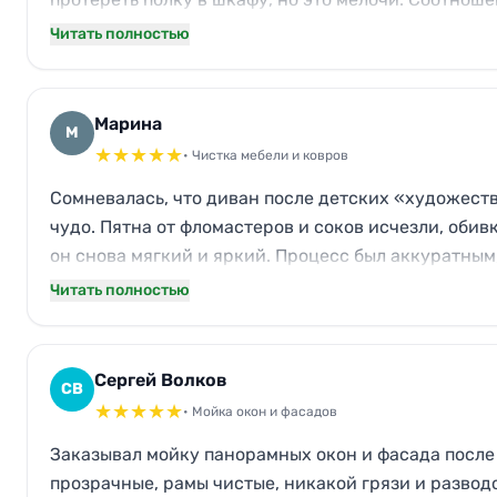
Читать полностью
Марина
М
★
★
★
★
★
• Чистка мебели и ковров
Сомневалась, что диван после детских «художест
чудо. Пятна от фломастеров и соков исчезли, обив
он снова мягкий и яркий. Процесс был аккуратным
Читать полностью
Сергей Волков
СВ
★
★
★
★
★
• Мойка окон и фасадов
Заказывал мойку панорамных окон и фасада после
прозрачные, рамы чистые, никакой грязи и развод