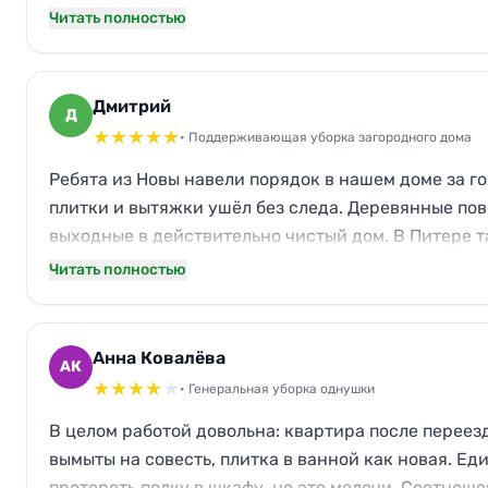
Читать полностью
Дмитрий
Д
★
★
★
★
★
• Поддерживающая уборка загородного дома
Ребята из Новы навели порядок в нашем доме за г
плитки и вытяжки ушёл без следа. Деревянные пов
выходные в действительно чистый дом. В Питере т
Читать полностью
Анна Ковалёва
АК
★
★
★
★
★
• Генеральная уборка однушки
В целом работой довольна: квартира после переез
вымыты на совесть, плитка в ванной как новая. Е
протереть полку в шкафу, но это мелочи. Соотнош