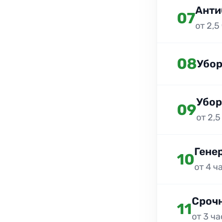
Анти
07
от 2,5
08
Убор
Убор
09
от 2,5
Гене
10
от 4 ч
Срочн
11
от 3 ч