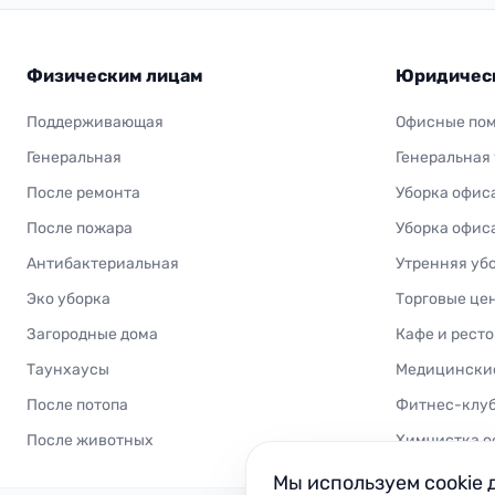
Физическим лицам
Юридичес
Поддерживающая
Офисные по
Генеральная
Генеральная
После ремонта
Уборка офис
После пожара
Уборка офис
Антибактериальная
Утренняя уб
Эко уборка
Торговые це
Загородные дома
Кафе и рест
Таунхаусы
Медицински
После потопа
Фитнес-клу
После животных
Химчистка о
Мы используем cookie 