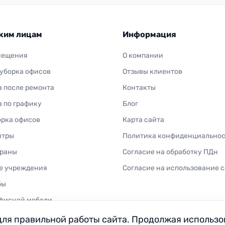
ким лицам
Информация
мещения
О компании
 уборка офисов
Отзывы клиентов
а после ремонта
Контакты
а по графику
Блог
орка офисов
Карта сайта
нтры
Политика конфиденциально
ораны
Согласие на обработку ПДн
е учреждения
Согласие на использование c
бы
фисной мебели
для правильной работы сайта. Продолжая использо