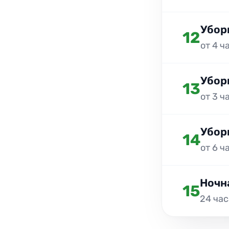
Убор
12
от 4 ч
Убор
13
от 3 ч
Убор
14
от 6 ч
Ночн
15
24 час