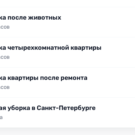
ка после животных
асов
ка четырехкомнатной квартиры
асов
ка квартиры после ремонта
асов
ая уборка в Санкт-Петербурге
а