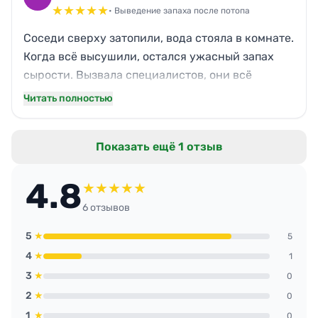
★
★
★
★
★
• Выведение запаха после потопа
Соседи сверху затопили, вода стояла в комнате.
Когда всё высушили, остался ужасный запах
сырости. Вызвала специалистов, они всё
обработали, даже за плинтусами и под
Читать полностью
линолеумом. Теперь в квартире свежо, как
будто ничего и не было. Дети спокойно спят в
Показать ещё 1 отзыв
своей комнате.
4.8
★
★
★
★
★
6 отзывов
5
★
5
4
★
1
3
★
0
2
★
0
1
★
0