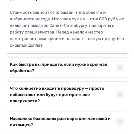
Стоимость зависит от площади, типа объекта и
выбранного метода. Итоговая сумма — от 4 000 руб уже
включает выезд по Санкт-Петербургу, препараты и
работу специалистов. Перед началом мастер
осматривает помещение и называет точную цифру, без
скрытых доплат.
Как быстро вы приедете, если нужна срочная
обработка?
Обычно приезжаем в течение 2–3 часов после заявки
Что конкретно входит в процедуру — просто
по Санкт-Петербургу и ближайшим районам. Точное
побрызгают или будут протирать все
время зависит от загрузки бригад, но стараемся
поверхности?
приехать день в день.
В обработку входит комплекс мер: распыление
Насколько безопасны растворы для малышей и
дезинфицирующего состава, протирка контактных зон
питомцев?
и обработка труднодоступных участков. Мастер