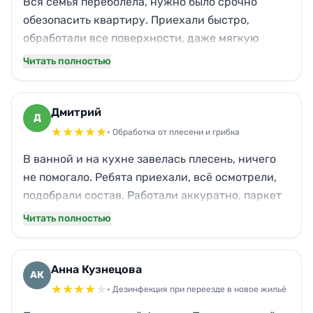
Вся семья переболела, нужно было срочно
обезопасить квартиру. Приехали быстро,
обработали все поверхности, даже мягкую
мебель и игрушки. Пахло приятно, не химией.
Читать полностью
Кот, кстати, нормально перенёс — не чихал.
Теперь спокойно, что вирусов не осталось.
Спасибо!
Дмитрий
Д
★
★
★
★
★
• Обработка от плесени и грибка
В ванной и на кухне завелась плесень, ничего
не помогало. Ребята приехали, всё осмотрели,
подобрали состав. Работали аккуратно, паркет
в коридоре застелили. После обработки запах
Читать полностью
сырости ушёл, стены чистые. Уже месяц —
никаких следов грибка. Очень доволен.
Анна Кузнецова
АК
★
★
★
★
★
• Дезинфекция при переезде в новое жильё