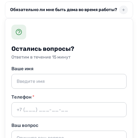
использует генератор холодного тумана, чтобы
Используем гипоаллергенные составы на основе
охватить весь объём комнаты.
Обязательно ли мне быть дома во время работы?
четвертичных аммониевых соединений. После
высыхания они не наносят вреда людям и животным.
На время нанесения детей и питомцев лучше вывести
Присутствие не обязательно: можно оставить ключи
в другую комнату, а через час можно возвращаться.
менеджеру или соседям. Главное — обеспечить доступ
к окнам и розеткам. Если решите остаться, мастер
попросит надеть маску и на время выйти из
Остались вопросы?
обрабатываемой зоны.
Ответим в течение 15 минут
Ваше имя
Телефон
*
Ваш вопрос