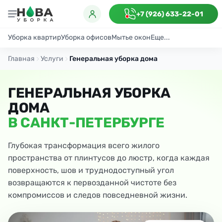
+7 (926) 633-22-01
Уборка квартир
Уборка офисов
Мытье окон
Еще...
Генеральная
Поддерживающая
После ремонта
Антибактериаль
Главная
Услуги
Генеральная уборка дома
ГЕНЕРАЛЬНАЯ УБОРКА
ДОМА
В САНКТ-ПЕТЕРБУРГЕ
Глубокая трансформация всего жилого
пространства от плинтусов до люстр, когда каждая
поверхность, шов и труднодоступный угол
возвращаются к первозданной чистоте без
компромиссов и следов повседневной жизни.