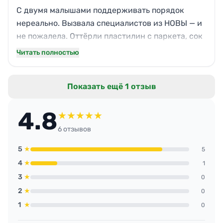
Работают на совесть.
С двумя малышами поддерживать порядок
нереально. Вызвала специалистов из НОВЫ — и
не пожалела. Оттёрли пластилин с паркета, сок
с обоев, разобрали завалы игрушек. Кроватки
Читать полностью
заправили так аккуратно, что дети даже
раскидать не решились. После уборки пахло не
Показать ещё 1 отзыв
хлоркой, а лёгкой свежестью. Навели порядок
там, где руки опускались. Огромная
4.8
благодарность!
★
★
★
★
★
6 отзывов
5
★
5
4
★
1
3
★
0
2
★
0
1
★
0