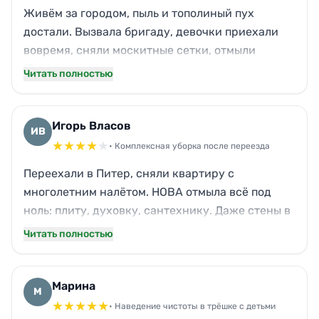
Живём за городом, пыль и тополиный пух
достали. Вызвала бригаду, девочки приехали
вовремя, сняли москитные сетки, отмыли
стёкла без разводов, хотя солнце уже пекло.
Читать полностью
Кухню драили до скрипа, особенно порадовала
вытяжка — жир отпал слоями. Муж вечером не
поверил, что это наш дом. Однозначно будем на
Игорь Власов
ИВ
постоянной основе.
★
★
★
★
★
• Комплексная уборка после переезда
Переехали в Питер, сняли квартиру с
многолетним налётом. НОВА отмыла всё под
ноль: плиту, духовку, сантехнику. Даже стены в
прихожей протёрли от чёрных полос.
Читать полностью
Единственный минус — бригада задержалась
на 20 минут, и одну верхнюю полку в кладовке
пропустили. Но в целом я доволен, цена
Марина
М
адекватная, запаха плесени больше нет.
★
★
★
★
★
• Наведение чистоты в трёшке с детьми