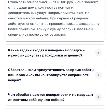
Стоимость генеральной — от 6 000 руб, и она зависит
от площади дома, количества комнат и
дополнительных услуг, например мытья окон или
очистки мягкой мебели. При первом обращении
действует специальное предложение, делающее цену
более приятной. Точную сумму рассчитывает наш
специалист после осмотра жилья.
Какие задачи входят в наведение порядка и
нужно ли докупать расходники отдельно?
В клининг включено мытьё полов, чистка сантехники
Обязательно ли присутствовать во время работы
до блеска, удаление пыли со всех поверхностей, уход
клинеров и как вы контролируете сохранность
за кухней и зеркалами. Все необходимые средства и
вещей?
инвентарь мы привозим с собой — от
профессиональных составов до микрофибры.
Ваше присутствие не требуется — можно оставить
Дополнительно можно заказать чистку ковров или
Чем обрабатываются поверхности и не навредят
ключи под ответственность менеджера или передать
уборку внутри шкафов.
ли составы ребёнку или собаке?
их по приезду бригады. Мы тщательно подбираем
персонал, а сохранность имущества обеспечивается