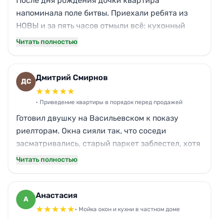
После дня рождения дочки квартира
напоминала поле битвы. Приехали ребята из
НОВЫ и за пять часов отмыли всё: кухонный
жир с вытяжки, следы торта с паркета, даже
Читать полностью
засохшее варенье с подоконников. Запах
свежести, а не химии — это отдельное спасибо.
Кот спокойно вернулся на любимый диван,
Дмитрий Смирнов
ДС
даже не чихнул. Теперь только к вам!
★
★
★
★
★
• Приведение квартиры в порядок перед продажей
Готовил двушку на Васильевском к показу
риелторам. Окна сияли так, что соседи
засматривались, старый паркет заблестел, хотя
думал — только циклёвка спасёт. Въевшийся
Читать полностью
налёт в ванной исчез бесследно. Справились за
день, я даже не ожидал такой прыти.
Покупатели отметили, что пахнет уютом.
Анастасия
А
Спасибо, выручили!
★
★
★
★
★
• Мойка окон и кухни в частном доме