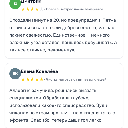
Дмитрий
Д
★
★
★
★
★
• Спасали матрас после вечеринки
Опоздали минут на 20, но предупредили. Пятна
от вина и сока оттерли добросовестно, матрас
пахнет свежестью. Единственное — немного
влажный угол остался, пришлось досушивать. А
так всё отлично, рекомендую.
Елена Ковалёва
ЕК
★
★
★
★
★
• Чистка матраса от пылевых клещей
Аллергия замучила, решились вызвать
специалистов. Обработали глубоко,
использовали какое-то спецсредство. Зуд и
чихание по утрам прошли — не ожидала такого
эффекта. Спасибо, теперь дышится легко.