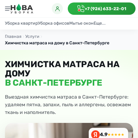
+7 (926) 633-22-01
Уборка квартир
Уборка офисов
Мытье окон
Еще...
Генеральная
Поддерживающая
После ремонта
Антибактериаль
Главная
Услуги
Химчистка матраса на дому в Санкт-Петербурге
ХИМЧИСТКА МАТРАСА НА
ДОМУ
В САНКТ-ПЕТЕРБУРГЕ
Выездная химчистка матраса в Санкт-Петербурге:
удаляем пятна, запахи, пыль и аллергены, освежаем
ткань и наполнитель.
4.9
★★★★★