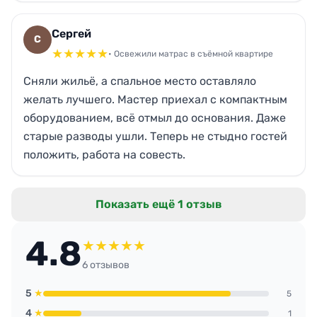
Сергей
С
★
★
★
★
★
• Освежили матрас в съёмной квартире
Сняли жильё, а спальное место оставляло
желать лучшего. Мастер приехал с компактным
оборудованием, всё отмыл до основания. Даже
старые разводы ушли. Теперь не стыдно гостей
положить, работа на совесть.
Показать ещё 1 отзыв
4.8
★
★
★
★
★
6 отзывов
5
★
5
4
★
1