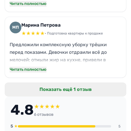
на жалюзи. Бригада приехала на следующий
Читать полностью
день, всё отмыли оперативно. Использовали
промышленные моющие средства, но запах
выветрился быстро. Полы без разводов, стёкла
Марина Петрова
МП
прозрачные, радиаторы вычищены. Сотрудники
★
★
★
★
★
• Подготовка квартиры к продаже
утром не поверили, что ещё вчера здесь был
Предложили комплексную уборку трёшки
хаос. Теперь только к ним обращаюсь по
перед показами. Девочки отдраили всё до
клинингу.
мелочей: отмыли жир на кухне, привели в
чувство духовку и микроволновку, натёрли
Читать полностью
паркет. В ванной избавились от известкового
налёта на душевой кабине. Квартира заиграла
Показать ещё 1 отзыв
светом и объёмом. Покупатели отмечали
свежесть и уют, даже не пришлось зажигать
4.8
аромасвечи. Очень довольна, что не стала
★
★
★
★
★
заниматься этим сама — сэкономила нервы и
6 отзывов
время.
5
★
5