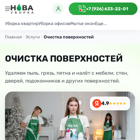
+7 (926) 633-22-01
Уборка квартир
Уборка офисов
Мытье окон
Еще...
Генеральная
Поддерживающая
После ремонта
Антибактериаль
Главная
Услуги
Очистка поверхностей
ОЧИСТКА ПОВЕРХНОСТЕЙ
Удаляем пыль, грязь, пятна и налёт с мебели, стен,
дверей, подоконников и других поверхностей.
4.9
★★★★★