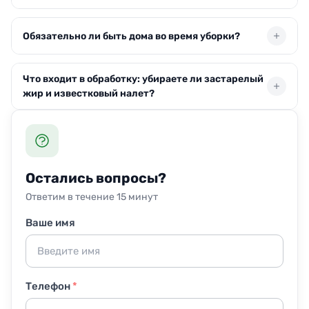
периоды просим закладывать 1–2 дня на согласование
Мы используем средства, которые после высыхания не
времени. Для удаленных районов возможен чуть более
Обязательно ли быть дома во время уборки?
оставляют агрессивных следов. Если в доме малыши
длительный интервал, но стараемся подстроиться под
или питомцы, предупреждаем мастера – он подберет
вас.
составы с минимальным запахом и без резких
Присутствие не обязательно. Вы можете передать
Что входит в обработку: убираете ли застарелый
компонентов. После обработки рекомендуем
ключи или оставить доступ через консьержа. Если
жир и известковый налет?
проветрить помещение около 30 минут. Никакого
решите уйти, просто согласуйте список задач заранее.
риска для здоровья нет.
Наши специалисты работают без постоянного
Да, мы снимаем даже стойкий жир и налет. В набор
контроля, но если захотите остаться – не помешаете
включены: очистка всех доступных плоскостей, тест
процессу.
на незаметном участке для деликатных покрытий,
работа с паром и экстрактором при необходимости.
Остались вопросы?
Исключение – мрамор и натуральный камень, с ними
Ответим в течение 15 минут
не работаем из-за риска повреждений.
Ваше имя
Телефон
*