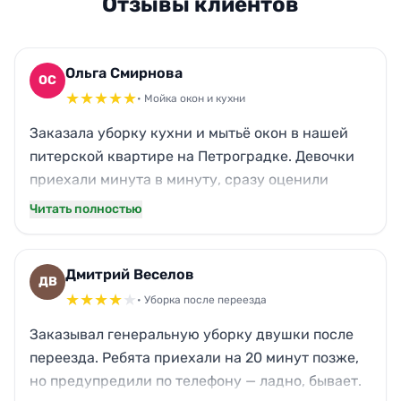
Отзывы клиентов
Ольга Смирнова
ОС
★
★
★
★
★
• Мойка окон и кухни
Заказала уборку кухни и мытьё окон в нашей
питерской квартире на Петроградке. Девочки
приехали минута в минуту, сразу оценили
фронт работ. Кухонный жир на вытяжке и
Читать полностью
фартуке отмыли до скрипа — я даже не
ожидала, что можно так отчистить. Окна сияют,
на подоконниках ни пылинки. Кот сначала
Дмитрий Веселов
ДВ
прятался, но быстро привык к шуму пылесоса.
★
★
★
★
★
• Уборка после переезда
Вся команда вежливая, привезли свою химию
Заказывал генеральную уборку двушки после
без резкого запаха. Теперь дышится легче, и
переезда. Ребята приехали на 20 минут позже,
готовить приятнее!
но предупредили по телефону — ладно, бывает.