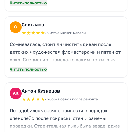
Сам не справился бы с застарелыми пятнами на
Читать полностью
паркете и следами мебели. Всё отдраили, даже
люстру протёрли и внутри шкафов.
Единственный нюанс: забыли протереть
Светлана
С
угловую полку в коридоре, пришлось самому
★
★
★
★
★
• Чистка мягкой мебели
пройтись тряпкой. В остальном — порядок
Сомневалась, стоит ли чистить диван после
идеальный, санузел блестит, окна прозрачные.
детских «художеств» фломастерами и пятен от
Для первого знакомства с компанией вполне
сока. Специалист приехал с каким-то хитрым
достойно.
экстрактором, всё подробно объяснил.
Читать полностью
Результат превзошёл ожидания: обивка
посвежела, разводов не осталось, запах ушёл.
Не пришлось даже покупать никакую гарантию
Антон Кузнецов
АК
— и так видно, что работа на совесть. Диван как
★
★
★
★
★
• Уборка офиса после ремонта
новый, дети теперь обнимаются с подушками
Понадобилось срочно привести в порядок
без напоминаний. Спасибо, выручили перед
опенспейс после покраски стен и замены
приходом гостей!
проводки. Строительная пыль была везде, даже