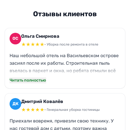
Отзывы клиентов
Ольга Смирнова
ОС
★
★
★
★
★
• Уборка после ремонта в отеле
Наш небольшой отель на Васильевском острове
засиял после их работы. Строительная пыль
въелась в паркет и окна, но ребята отмыли всё
до блеска. Даже кухонный жир на вытяжке
Читать полностью
исчез, а ведь мы уже и не надеялись. Приятно
удивило, что не воняет химией — запах
свежести, а не хлорки. Теперь только к ним.
Дмитрий Ковалёв
ДК
★
★
★
★
★
• Генеральная уборка гостиницы
Приехали вовремя, привезли свою технику. У
нас гостевой дом с детьми, поэтому важна