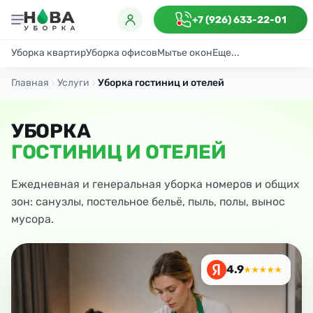
+7 (926) 633-22-01
Уборка квартир
Уборка офисов
Мытье окон
Еще...
Генеральная
Поддерживающая
После ремонта
Антибактериаль
Главная
Услуги
Уборка гостиниц и отелей
УБОРКА
ГОСТИНИЦ И ОТЕЛЕЙ
Ежедневная и генеральная уборка номеров и общих
зон: санузлы, постельное бельё, пыль, полы, вынос
мусора.
4.9
★★★★★