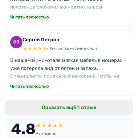
полотенца сложены аккуратно, ковры
пропылесошены тщательно. Постояльцы хвалят,
Читать полностью
особенно семьи с детьми — никакой аллергии
на пыль. В Питере сложно найти надёжный
клининг для гостиниц, но нам повезло. Гарантия
Сергей Петров
СП
на работы реально работает.
★
★
★
★
★
• Химчистка мебели в отеле
В нашем мини-отеле мягкая мебель в номерах
уже потеряла вид от пятен и запаха.
Специалисты приехали в выходной, чтобы не
мешать гостям. Всё сделали быстро: диваны и
Читать полностью
кресла как новые, запах старого табака ушёл
полностью. Ковры тоже освежили. Теперь при
Показать ещё 1 отзыв
заезде гостей не стыдно. Рекомендую для
регулярного обслуживания.
4.8
★
★
★
★
★
6 отзывов