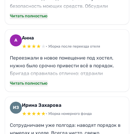
безопасность моющих средств. Обсудили
заранее, использовали гипоаллергенные
Читать полностью
составы. Отмыли все уголки, где обычно
скапливается грязь — плинтусы, батареи,
дверные ручки. Даже кот, который вечно
Анна
А
линяет, не оставил следа. Спасибо за чистоту!
★
★
★
★
★
• Уборка после переезда отеля
Переезжали в новое помещение под хостел,
нужно было срочно привести всё в порядок.
Бригада справилась отлично: отдраили
санузлы, вымыли окна, натёрли полы.
Читать полностью
Единственный минус — приехали на 20 минут
позже оговорённого, и одну полку в кладовке
забыли протереть. Но в целом я довольна, заказ
Ирина Захарова
ИЗ
выполнен добросовестно.
★
★
★
★
★
• Уборка номерного фонда
Сотрудничаем уже полгода: наводят порядок в
номерах и холле. Всегда чисто, свежо,