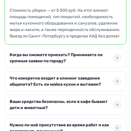
Стоимость уборки — от 5 000 руб. На итог влияют
площадь помещений, тип покрытий, необходимость
мытья кухонного оборудования и санузлов, удаление
жира и накипи, а также периодичность обслуживания.
Выезд по Санкт-Петербургу в пределах КАД без доплат.
Когда вы сможете приехать? Принимаете ли
срочные заявки по городу?
Бригада приезжает в удобное для вас время, включая
Что конкретно входит в клининг заведения
ночные часы и выходные. При срочной заявке
общепита? Есть ли мойка кухни и вытяжек?
возможен выезд в день обращения по Санкт-
Петербургу. Точное время прибытия согласуем при
В наведение порядка входит влажная уборка залов,
оформлении заявки.
Ваши средства безопасны, если в кафе бывают
санузлов, кухонной зоны, протирка поверхностей,
дети и животные?
удаление жира и запахов, мойка полов и плинтусов.
Оборудование и вытяжки моем при заказе глубокого
Мы используем профессиональные
клининга — уточняйте перечень у менеджера.
Нужно ли моё присутствие во время работ и как
сертифицированные составы без резкого запаха и