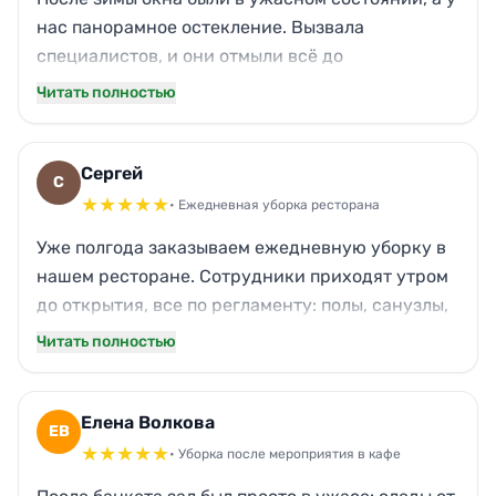
нас панорамное остекление. Вызвала
специалистов, и они отмыли всё до
прозрачности. Теперь в зале больше света,
Читать полностью
посетители даже комплименты делают.
Работали без лишнего шума, не мешали
персоналу. Я в восторге, спасибо!
Сергей
С
★
★
★
★
★
• Ежедневная уборка ресторана
Уже полгода заказываем ежедневную уборку в
нашем ресторане. Сотрудники приходят утром
до открытия, все по регламенту: полы, санузлы,
зал. Периодически делают глубокую очистку
Читать полностью
кухни от жира. Ни разу не подвели, всегда
чистота как с иголочки. Очень надежная
команда.
Елена Волкова
ЕВ
★
★
★
★
★
• Уборка после мероприятия в кафе