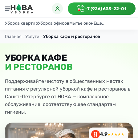
+7 (926) 633-22-01
Уборка квартир
Уборка офисов
Мытье окон
Еще...
Генеральная
Поддерживающая
После ремонта
Антибактериаль
Главная
Услуги
Уборка кафе и ресторанов
УБОРКА КАФЕ
И РЕСТОРАНОВ
Поддерживайте чистоту в общественных местах
питания с регулярной уборкой кафе и ресторанов в
Санкт-Петербурге от НОВА — комплексное
обслуживание, соответствующее стандартам
гигиены.
4.9
★★★★★