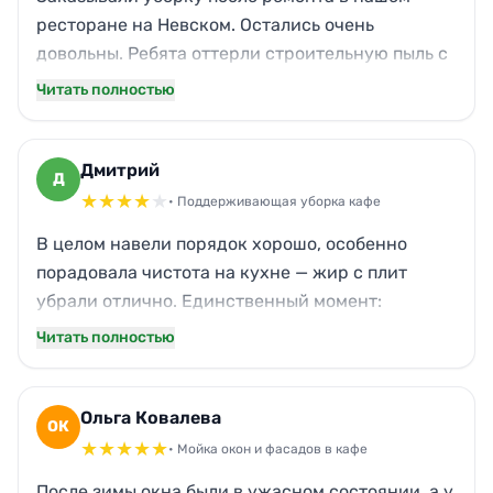
ресторане на Невском. Остались очень
довольны. Ребята оттерли строительную пыль с
паркета, вымыли окна до скрипа, кухонный жир
Читать полностью
на вытяжках исчез. Даже запах свежести
появился сразу. Приехали точно вовремя,
работали аккуратно. Процветания вам!
Дмитрий
Д
★
★
★
★
★
• Поддерживающая уборка кафе
В целом навели порядок хорошо, особенно
порадовала чистота на кухне — жир с плит
убрали отлично. Единственный момент:
опоздали минут на двадцать и забыли
Читать полностью
протереть одну полку в зале. Но это мелочи, все
остальное блестело. Для кафе в центре Питера
— отличный вариант. Планирую обращаться
Ольга Ковалева
ОК
еще.
★
★
★
★
★
• Мойка окон и фасадов в кафе
После зимы окна были в ужасном состоянии, а у