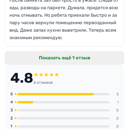
После банкета зал был просто в ужасе: следы от
еды, разводы на паркете. Думала, придется всю
ночь отмывать. Но ребята приехали быстро и за
пару часов вернули помещению первозданный
вид. Даже запах кухни выветрили. Теперь всем
знакомым рекомендую.
Показать ещё 1 отзыв
4.8
★
★
★
★
★
6 отзывов
5
★
5
4
★
1
3
★
0
2
★
0
1
★
0