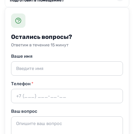
подготовить помещение?
агрессивных компонентов. После уборки поверхности
высыхают, не оставляя следов, что безопасно для
Постоянное присутствие необязательно — вы можете
гостей с детьми и домашними питомцами.
передать ключи или быть на объекте по желанию.
Перед началом достаточно освободить проходы от
личных вещей и обеспечить доступ к воде и
Остались вопросы?
электричеству.
Ответим в течение 15 минут
Ваше имя
Телефон
*
Ваш вопрос