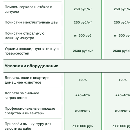
Помоем зеркала и стёкла в
250 руб/м²
250 руб/м
санузле
Почистим межплиточные швы
250 руб/м²
250 руб/м
Почистим стиральную
от 500 руб
от 500 ру
машину изнутри
Удалим эпоксидную затирку с
2500 руб/м²
2500 руб/
поверхностей
Условия и оборудование
Доплата, если в квартире
+20%
+20%
домашнее животное
Доплата за сильное
+20–40%
+20–40%
загрязнение
Профессиональные моющие
включено
включен
средства и инвентарь
Привезём вышку-туру для
от 8 000 руб
от 8 000 р
высотных работ