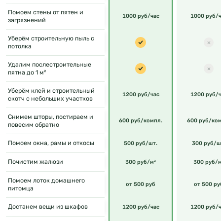
Помоем стены от пятен и
1000 руб/час
1000 руб/ч
загрязнений
Уберём строительную пыль с
потолка
Удалим послестроительные
пятна до 1 м²
Уберём клей и строительный
1200 руб/час
1200 руб/ч
скотч с небольших участков
Снимем шторы, постираем и
600 руб/компл.
600 руб/ко
повесим обратно
Помоем окна, рамы и откосы
500 руб/шт.
300 руб/ш
Почистим жалюзи
300 руб/м²
300 руб/м
Помоем лоток домашнего
от 500 руб
от 500 ру
питомца
Достанем вещи из шкафов
1200 руб/час
1200 руб/ч