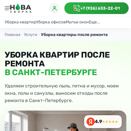
+7 (926) 633-22-01
Уборка квартир
Уборка офисов
Мытье окон
Еще...
Генеральная
Поддерживающая
После ремонта
Антибактериаль
Главная
Услуги
Уборка квартиры после ремонта
УБОРКА КВАРТИР ПОСЛЕ
РЕМОНТА
В САНКТ-ПЕТЕРБУРГЕ
Удаляем строительную пыль, пятна и мусор, моем
окна, полы и санузлы, выносим отходы после
ремонта в Санкт-Петербурге.
4.9
★★★★★