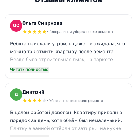
Ольга Смирнова
ОС
★
★
★
★
★
• Генеральная уборка после ремонта
Ребята приехали утром, я даже не ожидала, что
можно так отмыть квартиру после ремонта.
Везде была строительная пыль, на паркете
пятна от шпаклёвки, а теперь блестит как
Читать полностью
новый. Отдельное спасибо за окна — ни развода,
будто их и не было. Даже кот перестал чихать,
запах краски полностью выветрился. Приятно
Дмитрий
Д
заезжать в чистоту, всем советую.
★
★
★
★
★
• Уборка трешки после ремонта
В целом работой доволен. Квартиру привели в
порядок за день, хотя объём был немаленький.
Плитку в ванной оттёрли от затирки, на кухне
убрали жирный налёт, который остался ещё от