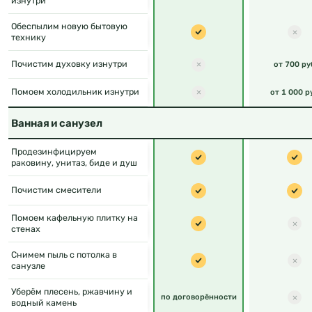
изнутри
Обеспылим новую бытовую
технику
Почистим духовку изнутри
от 700 ру
Помоем холодильник изнутри
от 1 000 р
Ванная и санузел
Продезинфицируем
раковину, унитаз, биде и душ
Почистим смесители
Помоем кафельную плитку на
стенах
Снимем пыль с потолка в
санузле
Уберём плесень, ржавчину и
по договорённости
водный камень