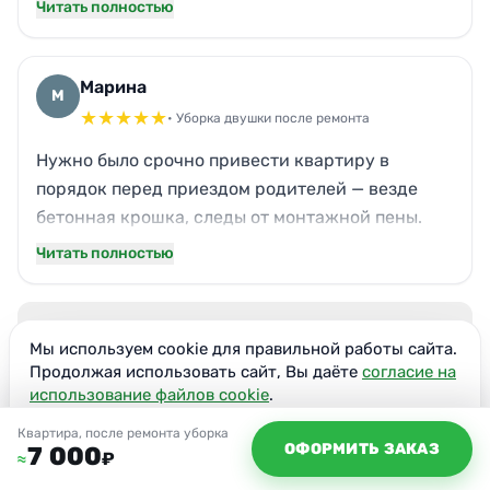
Читать полностью
труднодоступных углов, вымыли люстру, двери.
Сотрудники вежливые, работали без лишних
вопросов. Результат превзошёл ожидания —
Марина
М
квартира сразу приобрела жилой вид. Буду
★
★
★
★
★
• Уборка двушки после ремонта
обращаться ещё.
Нужно было срочно привести квартиру в
порядок перед приездом родителей — везде
бетонная крошка, следы от монтажной пены.
Бригада справилась за полдня. Паркет оттёрли
Читать полностью
так, что старые царапины стали почти
незаметны. На кухне отмыли жир с вытяжки, о
Показать ещё 1 отзыв
котором я уже забыла. В Санкт-Петербурге
Мы используем cookie для правильной работы сайта.
найти надёжных ребят непросто, но вам это
Продолжая использовать сайт, Вы даёте
согласие на
4.8
удалось. Огромное спасибо за оперативность!
★
★
★
★
★
использование файлов cookie
.
6 отзывов
Согласен
Квартира, после ремонта уборка
ОФОРМИТЬ ЗАКАЗ
7 000
₽
≈
5
★
5