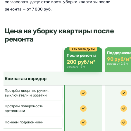
согласовать дату: стоимость уборки квартиры после
ремонта — от 7 000 руб.
Цена на уборку квартиры после
ремонта
РЕКОМЕНДУЕМ
Поддержив
После ремонта
90 руб/м²
200 руб/м²
выезд от 2,5 ч
выезд от 5 ч
Комната и коридор
Протрём дверные ручки,
выключатели и розетки
Протрём поверхности
оргтехники
Помоем подоконники