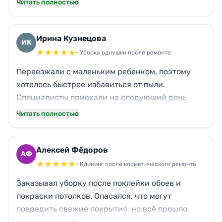
Читать полностью
старых хозяев. Единственный момент —
бригада приехала на 20 минут позже, и забыли
протереть одну полку в кладовке. Но это
Ирина Кузнецова
ИК
мелочи, всё остальное сделано на совесть.
★
★
★
★
★
• Уборка однушки после ремонта
Переезжали с маленьким ребёнком, поэтому
хотелось быстрее избавиться от пыли.
Специалисты приехали на следующий день
после звонка, всё вычистили буквально до
Читать полностью
блеска. Даже трудные места — плинтусы,
батареи, вытяжка — без намёка на грязь. Пахнет
теперь свежестью, а не химией. Отдельно
Алексей Фёдоров
АФ
порадовало, что не пришлось докупать никакие
★
★
★
★
★
• Клининг после косметического ремонта
средства, всё привезли с собой.
Заказывал уборку после поклейки обоев и
покраски потолков. Опасался, что могут
повредить свежие покрытия, но всё прошло
аккуратно. Пыль убрали даже из