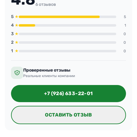
плитка на кухне и паркет просто сияют.
6 отзывов
5
★
5
4
★
1
3
★
0
2
★
0
1
★
0
Проверенные отзывы
Реальные клиенты компании
+7 (926) 633-22-01
ОСТАВИТЬ ОТЗЫВ