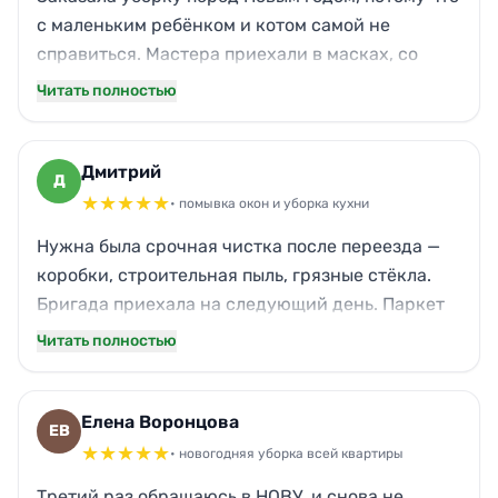
с маленьким ребёнком и котом самой не
справиться. Мастера приехали в масках, со
своей химией. Без резкого запаха — для меня
Читать полностью
это важно. Весь налёт в ванной смыли, зеркала
до скрипа. Даже внутри шкафа в прихожей
порядок навели. Кот, кстати, не стрессовал,
Дмитрий
Д
девушки вели себя аккуратно. Дом теперь
★
★
★
★
★
• помывка окон и уборка кухни
пахнет свежестью, а не хвоей пока, но это уже
Нужна была срочная чистка после переезда —
наша забота.
коробки, строительная пыль, грязные стёкла.
Бригада приехала на следующий день. Паркет
не узнать, вернули ему цвет. Кухонный
Читать полностью
гарнитур обезжирили, теперь не липнет. Всего
за пять часов превратили захламлённое
пространство в уют. Единственное — чуть
Елена Воронцова
ЕВ
задержались с началом, но предупредили.
★
★
★
★
★
• новогодняя уборка всей квартиры
Результатом более чем доволен.
Третий раз обращаюсь в НОВУ, и снова не