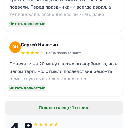
подвели. Перед праздниками всегда аврал, а
тут приехали, спокойно всё вымыли, даже
люстру протёрли — я сама до неё редко
Читать полностью
добираюсь. Детская комната теперь без
аллергенов, все мягкие игрушки на местах.
Влажная уборка полов с защитным составом —
Сергей Никитин
СН
паркет блестит. Запах — лёгкий, цитрусовый,
★
★
★
★
★
• мойка после ремонта
праздничный. Рекомендую.
Приехали на 20 минут позже оговорённого, но в
целом терпимо. Отмыли последствия ремонта:
цементную пыль, следы краски на
подоконниках, затирку с пола. Санузел довели
Читать полностью
до состояния новой квартиры, стёкла блестят.
Единственный минус — забыли протереть
Показать ещё 1 отзыв
верхнюю полку в гардеробной, обнаружил уже
после отъезда. Сам протёр за минуту, но
4.8
осадочек остался. А так — твёрдая четвёрка,
★
★
★
★
★