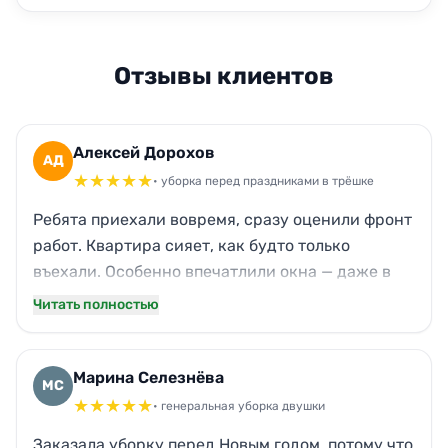
Отзывы клиентов
Алексей Дорохов
АД
★
★
★
★
★
• уборка перед праздниками в трёшке
Ребята приехали вовремя, сразу оценили фронт
работ. Квартира сияет, как будто только
въехали. Особенно впечатлили окна — даже в
пасмурный питерский день прозрачные до
Читать полностью
хруста. Кухонный жир с вытяжки и фартука
оттёрли без следов. Жена в восторге от
блестящего паркета и отсутствия пыли на
Марина Селезнёва
МС
плинтусах. Теперь Новый год точно встретим в
★
★
★
★
★
• генеральная уборка двушки
чистоте.
Заказала уборку перед Новым годом, потому что