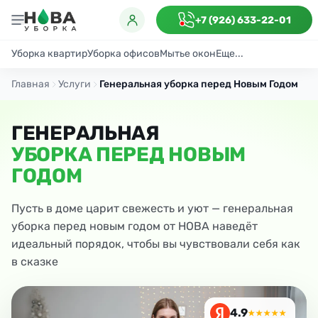
+7 (926) 633-22-01
Уборка квартир
Уборка офисов
Мытье окон
Еще...
Генеральная
Поддерживающая
После ремонта
Антибактериаль
Главная
Услуги
Генеральная уборка перед Новым Годом
ГЕНЕРАЛЬНАЯ
УБОРКА ПЕРЕД НОВЫМ
ГОДОМ
Пусть в доме царит свежесть и уют — генеральная
уборка перед новым годом от НОВА наведёт
идеальный порядок, чтобы вы чувствовали себя как
в сказке
4.9
★★★★★