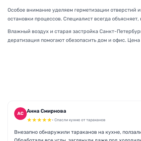
Особое внимание уделяем герметизации отверстий и
остановки процессов. Специалист всегда объясняет, к
Влажный воздух и старая застройка Санкт-Петербург
дератизация помогают обезопасить дом и офис. Цена 
Анна Смирнова
АС
★
★
★
★
★
• Спасли кухню от тараканов
Внезапно обнаружили тараканов на кухне, ползали 
Обработали все углы, заглянули даже под холодил