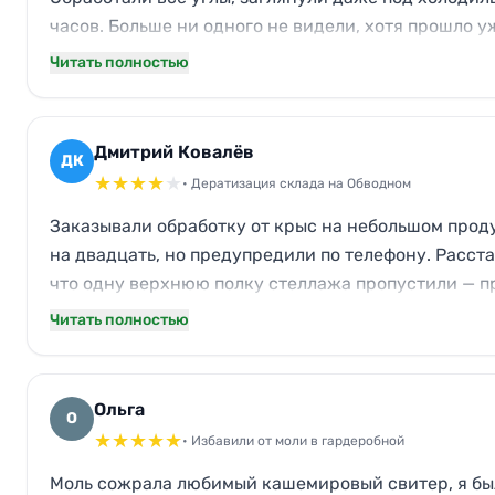
часов. Больше ни одного не видели, хотя прошло у
выдохнула. Технология с холодным туманом реальн
Читать полностью
Дмитрий Ковалёв
ДК
★
★
★
★
★
• Дератизация склада на Обводном
Заказывали обработку от крыс на небольшом прод
на двадцать, но предупредили по телефону. Расста
что одну верхнюю полку стеллажа пропустили — пр
ушёл. Цена адекватная, договор и гарантия на тр
Читать полностью
Ольга
О
★
★
★
★
★
• Избавили от моли в гардеробной
Моль сожрала любимый кашемировый свитер, я был