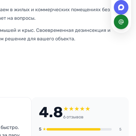
таем в жилых и коммерческих помещениях без
ает на вопросы.
, мышей и крыс. Своевременная дезинсекция и
ём решение для вашего объекта.
4.8
★
★
★
★
★
6 отзывов
 быстро.
5
★
5
 за пару