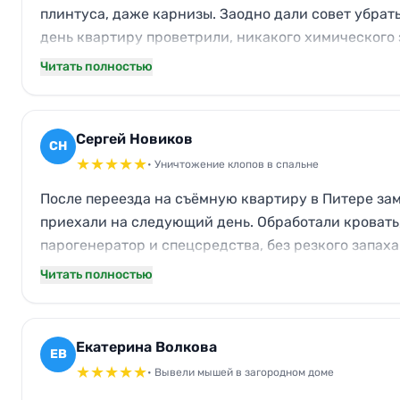
плинтуса, даже карнизы. Заодно дали совет убрат
день квартиру проветрили, никакого химического 
больше не летают. Очень тщательно всё сделали, 
Читать полностью
Сергей Новиков
СН
★
★
★
★
★
• Уничтожение клопов в спальне
После переезда на съёмную квартиру в Питере зам
приехали на следующий день. Обработали кровать,
парогенератор и спецсредства, без резкого запаха
одного укуса. Навели порядок так, что даже стара
Читать полностью
Екатерина Волкова
ЕВ
★
★
★
★
★
• Вывели мышей в загородном доме