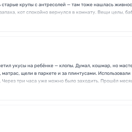
ь старые крупы с антресолей — там тоже нашлась живнос
запаха, кот спокойно вернулся в комнату. Вещи целы, ба
даже за ковром пропылесосили.
етил укусы на ребёнке — клопы. Думал, кошмар, но маст
 матрас, щели в паркете и за плинтусами. Использовали
. Через три часа уже можно было заходить. Прошёл меся
я мебель стала выглядеть безопасной.