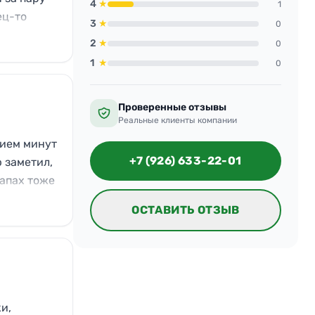
4
★
1
ец-то
3
★
0
о!
2
★
0
1
★
0
Проверенные отзывы
Реальные клиенты компании
нием минут
+7 (926) 633-22-01
 заметил,
запах тоже
ртнёрам.
ОСТАВИТЬ ОТЗЫВ
и,