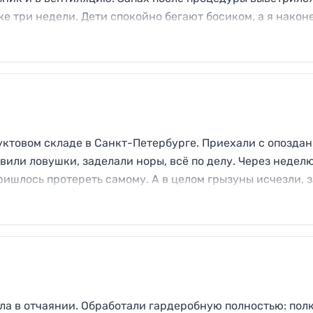
же три недели. Дети спокойно бегают босиком, а я након
о работает, никаких мокрых разводов на мебели. Спасиб
уктовом складе в Санкт-Петербурге. Приехали с опозда
вили ловушки, заделали норы, всё по делу. Через неделю
ишлось протереть самому. А в целом грызуны исчезли, 
и месяца — это внушает доверие. Буду рекомендовать па
а в отчаянии. Обработали гардеробную полностью: полк