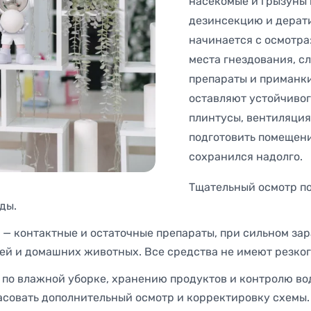
насекомые и грызуны 
дезинсекцию и дерати
начинается с осмотра
места гнездования, с
препараты и приманки
оставляют устойчивог
плинтусы, вентиляция
подготовить помещение
сохранился надолго.
Тщательный осмотр п
ды.
 — контактные и остаточные препараты, при сильном за
ей и домашних животных. Все средства не имеют резког
о влажной уборке, хранению продуктов и контролю воды
совать дополнительный осмотр и корректировку схемы.