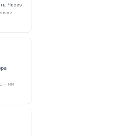
ть. Через
бочки
ера
ц — ни