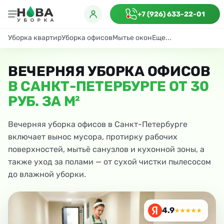
+7 (926) 633-22-01
Уборка квартир
Уборка офисов
Мытье окон
Еще...
Генеральная
Поддерживающая
После ремонта
Антибактериаль
ВЕЧЕРНЯЯ УБОРКА ОФИСОВ
В САНКТ-ПЕТЕРБУРГЕ ОТ 30
РУБ. ЗА М²
Вечерняя уборка офисов в Санкт-Петербурге
включает вынос мусора, протирку рабочих
поверхностей, мытьё санузлов и кухонной зоны, а
также уход за полами — от сухой чистки пылесосом
до влажной уборки.
4.9
★★★★★