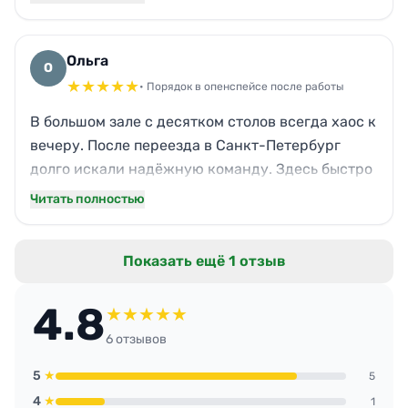
к утру ни следа, даже запаха. Рабочие
документы не трогают, всё по местам. Надёжно
и чётко, как мы любим.
Ольга
О
★
★
★
★
★
• Порядок в опенспейсе после работы
В большом зале с десятком столов всегда хаос к
вечеру. После переезда в Санкт-Петербург
долго искали надёжную команду. Здесь быстро
навели порядок: оттёрли кофейные пятна на
Читать полностью
полу, собрали крошки из-под столов, протёрли
экраны. Запах свежести стойкий, но не
Показать ещё 1 отзыв
химический. Сотрудники рады, текучка
перестала липнуть к рукам. Гарантия чистоты
4.8
без лишних слов!
★
★
★
★
★
6 отзывов
5
★
5
4
★
1