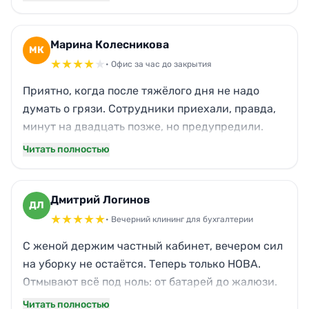
стёкла протёрли без разводов, санузел сияет.
Даже запах затхлости ушёл, хотя окна давно не
открывали. Очень выручили, деловой подход,
Марина Колесникова
МК
без суеты.
★
★
★
★
★
• Офис за час до закрытия
Приятно, когда после тяжёлого дня не надо
думать о грязи. Сотрудники приехали, правда,
минут на двадцать позже, но предупредили.
Убрали тщательно: полы до скрипа, вынесли
Читать полностью
мусор, протёрли столы. Единственное — забыли
верхнюю полку у ресепшена, пыль осталась. В
остальном претензий нет, сервисом довольна,
Дмитрий Логинов
ДЛ
закажу ещё.
★
★
★
★
★
• Вечерний клининг для бухгалтерии
С женой держим частный кабинет, вечером сил
на уборку не остаётся. Теперь только НОВА.
Отмывают всё под ноль: от батарей до жалюзи.
Однажды кот забежал с улицы и наследил — так
Читать полностью