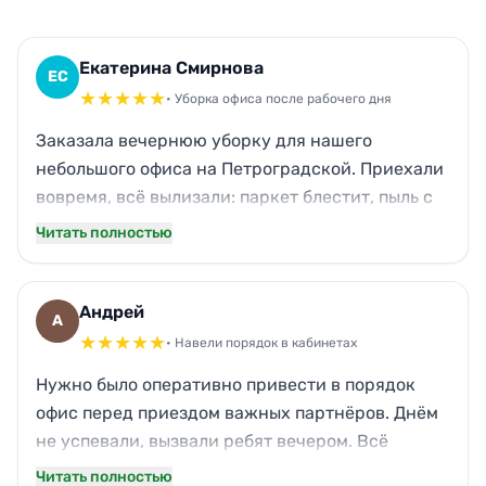
Екатерина Смирнова
ЕС
★
★
★
★
★
• Уборка офиса после рабочего дня
Заказала вечернюю уборку для нашего
небольшого офиса на Петроградской. Приехали
вовремя, всё вылизали: паркет блестит, пыль с
техники стёрли, даже кухонный угол отмыли от
Читать полностью
жира. Чашки перемыли за сотрудниками —
мелочь, а приятно. Утром заходишь — свежесть,
работать одно удовольствие. Спасибо за
Андрей
А
чистоту, будем на постоянке.
★
★
★
★
★
• Навели порядок в кабинетах
Нужно было оперативно привести в порядок
офис перед приездом важных партнёров. Днём
не успевали, вызвали ребят вечером. Всё
аккуратно: ковровое покрытие пропылесосили,
Читать полностью