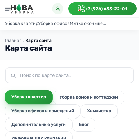
+7 (926) 633-22-01
Уборка квартир
Уборка офисов
Мытье окон
Еще...
Генеральная
Поддерживающая
После ремонта
Антибактериаль
Главная
Карта сайта
Карта сайта
Уборка квартир
Уборка домов и коттеджей
Уборка офисов и помещений
Химчистка
Дополнительные услуги
Блог
Информация о компании