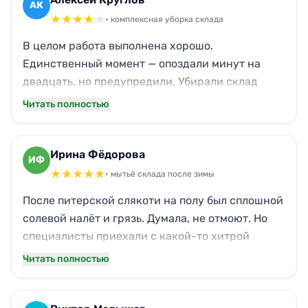
АК
★
★
★
★
★
• комплексная уборка склада
В целом работа выполнена хорошо.
Единственный момент — опоздали минут на
двадцать, но предупредили. Убирали склад
после долгой консервации: пылища была
Читать полностью
жуткая. Отмыли стены, полы, стеллажи. Только
одну верхнюю полку в дальнем углу
пропустили, сам потом протёр. Но за такую цену
Ирина Фёдорова
ИФ
и объём — вполне достойно.
★
★
★
★
★
• мытьё склада после зимы
После питерской слякоти на полу был сплошной
солевой налёт и грязь. Думала, не отмоют. Но
специалисты приехали с какой-то хитрой
химией и всё отдраили. Даже двери и ворота
Читать полностью
засияли. Кот на складе живёт, так после уборки
его лежанку не тронули, аккуратно обошли.
Очень душевный сервис.