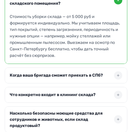
складского помещения?
Стоимость уборки склада — от 5 000 руб и
формируется индивидуально. Мы учитываем площадь,
тип покрытий, степень загрязнения, периодичность и
нужные опции — например, мойку стеллажей или
промышленным пылесосом. Выезжаем на осмотр по
Санкт-Петербургу бесплатно, чтобы дать точный
расчёт без сюрпризов.
Когда ваша бригада сможет приехать в СПб?
Обычно приступаем в течение одного-двух дней после
Что конкретно входит в клининг склада?
заявки. Для складских объектов в Санкт-Петербурге
возможны срочные выезды — например, перед
инвентаризацией. Точное время согласовываем
В базовый перечень входит влажная уборка полов,
Насколько безопасны моющие средства для
заранее, чтобы не нарушать рабочие процессы на
удаление пыли с поверхностей, очистка санузлов и
сотрудников и животных, если склад
территории.
мест общего пользования. Дополнительно можем
продуктовый?
помыть окна, вентиляционные решётки, обработать