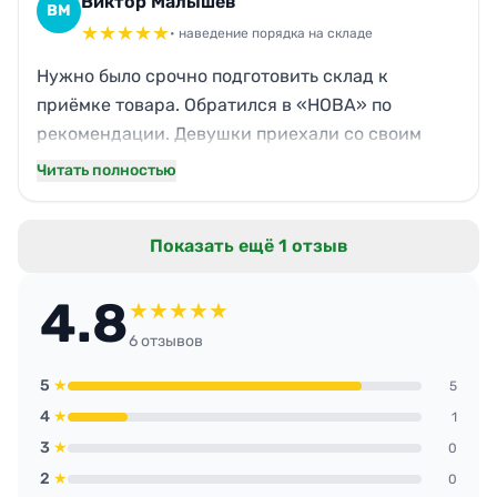
Виктор Малышев
ВМ
★
★
★
★
★
• наведение порядка на складе
Нужно было срочно подготовить склад к
приёмке товара. Обратился в «НОВА» по
рекомендации. Девушки приехали со своим
инвентарём, всё быстро: подмели, промыли,
Читать полностью
убрали следы от скотча. Теперь у нас на объекте
чистота как в офисе. Спасибо, выручили. Буду
Показать ещё 1 отзыв
обращаться регулярно.
4.8
★
★
★
★
★
6 отзывов
5
★
5
4
★
1
3
★
0
2
★
0