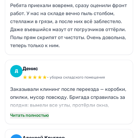
Ребята приехали вовремя, сразу оценили фронт
работ. У нас на складе вечно пыль столбом,
стеллажи в грязи, а после них всё заблестело.
Даже въевшийся мазут от погрузчиков оттёрли.
Полы прям скрипят от чистоты. Очень довольна,
теперь только к ним.
Денис
Д
★
★
★
★
★
• уборка складского помещения
Заказывали клининг после переезда — коробки,
опилки, мусор повсюду. Бригада справилась за
полдня: вымели все углы, протёрли окна,
избавились от запаха старой краски. Склад как
Читать полностью
новенький. Приятно, что учли все пожелания,
даже за батареями промыли. Без лишних слов —
навели идеальный порядок.
Алексей Круглов