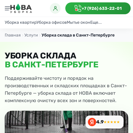
+7 (926) 633-22-01
Уборка квартир
Уборка офисов
Мытье окон
Еще...
Генеральная
Поддерживающая
После ремонта
Антибактериаль
Главная
Услуги
Уборка склада в Санкт-Петербурге
УБОРКА СКЛАДА
В САНКТ-ПЕТЕРБУРГЕ
Поддерживайте чистоту и порядок на
производственных и складских площадках в Санкт-
Петербурге — уборка склада от НОВА включает
комплексную очистку всех зон и поверхностей.
4.9
★★★★★