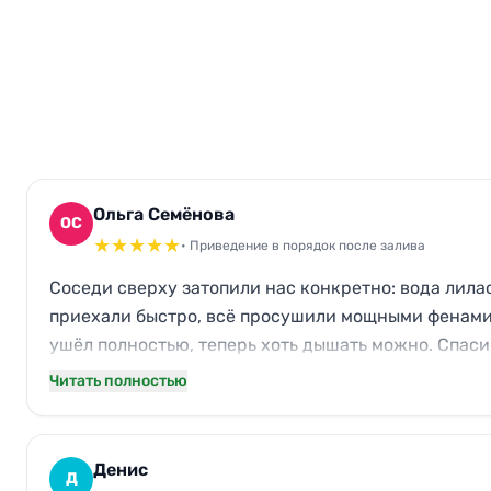
Ольга Семёнова
ОС
★
★
★
★
★
• Приведение в порядок после залива
Соседи сверху затопили нас конкретно: вода лилас
приехали быстро, всё просушили мощными фенами,
ушёл полностью, теперь хоть дышать можно. Спаси
работали аккуратно и без лишнего шума.
Читать полностью
Денис
Д