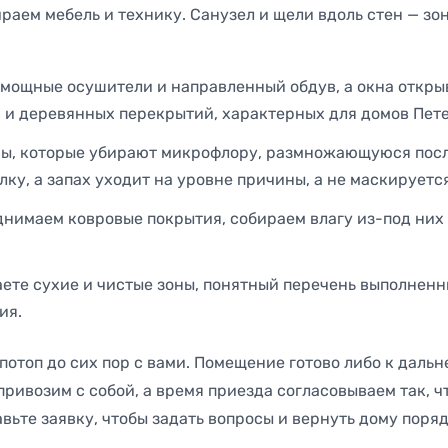
ираем мебель и технику. Санузел и щели вдоль стен — зо
мощные осушители и направленный обдув, а окна откры
в и деревянных перекрытий, характерных для домов Пет
ы, которые убирают микрофлору, размножающуюся посл
лку, а запах уходит на уровне причины, а не маскируется
нимаем ковровые покрытия, собираем влагу из-под них 
ете сухие и чистые зоны, понятный перечень выполненны
ия.
о потоп до сих пор с вами. Помещение готово либо к даль
привозим с собой, а время приезда согласовываем так, 
тавьте заявку, чтобы задать вопросы и вернуть дому пор