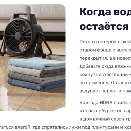
Когда вод
остаётся
Потоп в петербургско
старом фонде с высок
перекрытия, а в ново
Добавьте сюда влажн
сохнуть естественным 
со временем. Оставить
вздувает паркет и нам
Бригада НОВА приезжа
что петербургские па
в дождливый сезон тр
таться влагой, где спрятались лужи под плинтусами и к