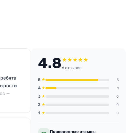
4.8
★
★
★
★
★
6 отзывов
 ребята
5
★
5
сырости
4
★
1
сс —
3
★
0
2
★
0
1
★
0
Проверенные отзывы