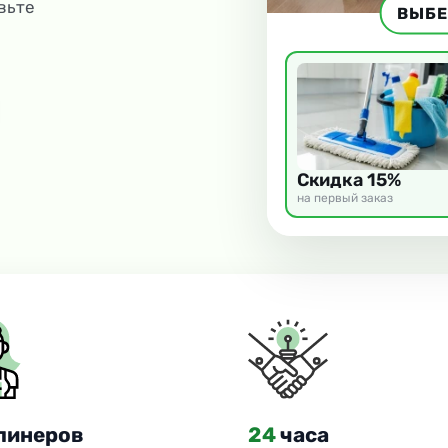
вьте
ВЫБЕ
Скидка 15%
на первый заказ
линеров
24
часа